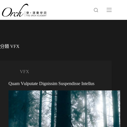
跳
至
主
要
內
容
分類
VFX
VFX
Quam Vulputate Dignissim Suspendisse Intellus