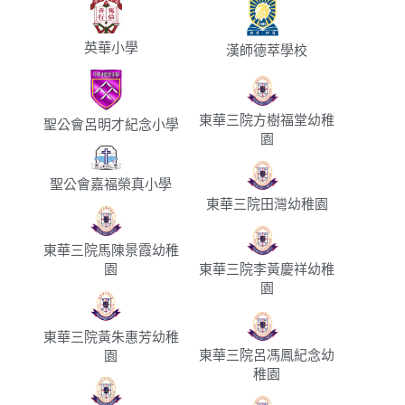
英華小學
漢師德萃學校
東華三院方樹福堂幼稚
聖公會呂明才紀念小學
園
聖公會嘉福榮真小學
東華三院田灣幼稚園
東華三院馬陳景霞幼稚
園
東華三院李黃慶祥幼稚
園
東華三院黃朱惠芳幼稚
東華三院呂馮鳳紀念幼
園
稚園