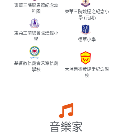
東華三院廖恩德紀念幼
稚園
東華三院姚達之紀念小
學 (元朗)
東莞工商總會張煌偉小
學
德萃小學
基督教信義會禾輋信義
大埔祟德黃建常紀念學
學校
校
音樂家​