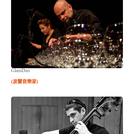
GlassDuo
(
波蘭音樂家
)